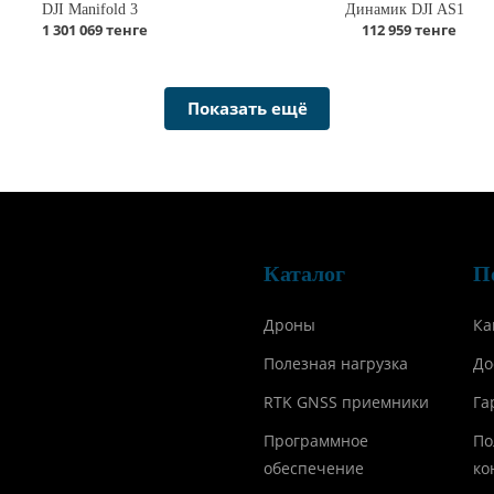
DJI Manifold 3
Динамик DJI AS1
1 301 069 тенге
112 959 тенге
Показать ещё
Каталог
П
Дроны
Ка
Полезная нагрузка
До
RTK GNSS приемники
Га
Программное
По
обеспечение
ко