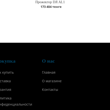
Прожектор DJI AL1
173 404 тенге
окупка
О нас
к купить
Главная
ставка
О магазине
рантия
Контакты
литика
нфиденциальности