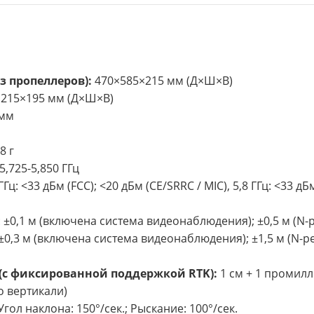
з пропеллеров):
470×585×215 мм (Д×Ш×В)
215×195 мм (Д×Ш×В)
 мм
8 г
5,725-5,850 ГГц
ГГц: <33 дБм (FCC); <20 дБм (CE/SRRC / MIC), 5,8 ГГц: <33 дБ
 ±0,1 м (включена система видеонаблюдения); ±0,5 м (N
: ±0,3 м (включена система видеонаблюдения); ±1,5 м (N-
(с фиксированной поддержкой RTK):
1 см + 1 промилл
о вертикали)
гол наклона: 150°/сек.; Рыскание: 100°/сек.