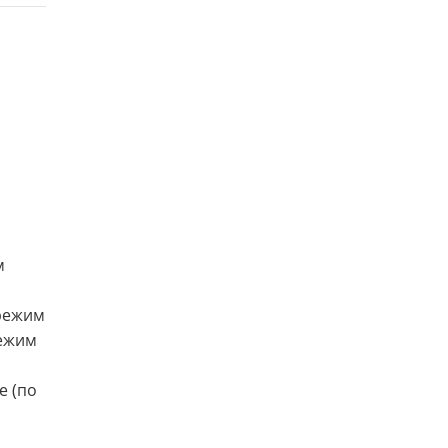
м
-режим
режим
е (по