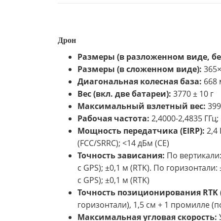
Дрон
Размеры (в разложенном виде, бе
Размеры (в сложенном виде):
365×
Диагональная колесная база:
668
Вес (вкл. две батареи):
3770 ± 10 г
Максимальный взлетный вес:
399
Рабочая частота:
2,4000-2,4835 ГГц; 
Мощность передатчика (EIRP):
2,4 
(FCC/SRRC); <14 дБм (CE)
Точность зависания:
По вертикали:
с GPS); ±0,1 м (RTK). По горизонтали
с GPS); ±0,1 м (RTK)
Точность позиционирования RTK 
горизонтали), 1,5 см + 1 промилле (п
Максимальная угловая скорость:
У