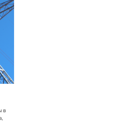
ы в
а,