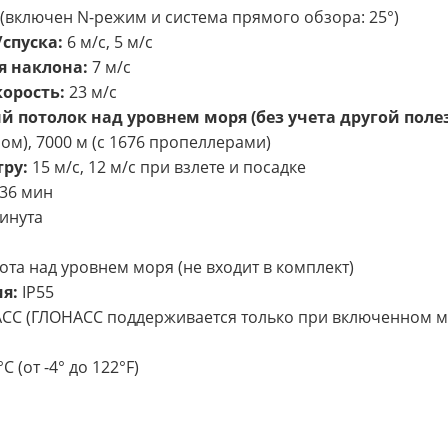
 (включен N-режим и система прямого обзора: 25°)
спуска:
6 м/с, 5 м/с
я наклона:
7 м/с
орость:
23 м/с
потолок над уровнем моря (без учета другой поле
ом), 7000 м (с 1676 пропеллерами)
ру:
15 м/с, 12 м/с при взлете и посадке
36 мин
инута
ота над уровнем моря (не входит в комплект)
я:
IP55
НАСС (ГЛОНАСС поддерживается только при включенном 
C (от -4° до 122°F)