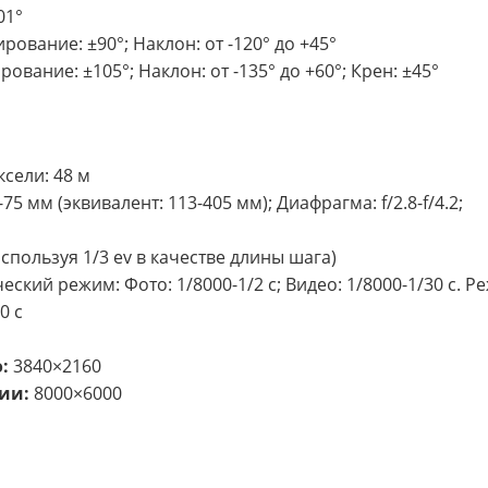
01°
ование: ±90°; Наклон: от -120° до +45°
вание: ±105°; Наклон: от -135° до +60°; Крен: ±45°
сели: 48 м
5 мм (эквивалент: 113-405 мм); Диафрагма: f/2.8-f/4.2;
используя 1/3 ev в качестве длины шага)
ский режим: Фото: 1/8000-1/2 с; Видео: 1/8000-1/30 с. Р
0 с
:
3840×2160
ии:
8000×6000